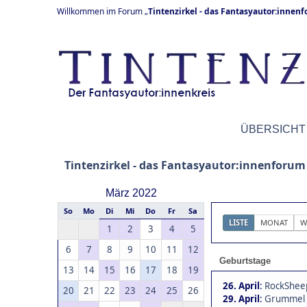
Willkommen im Forum „
Tintenzirkel - das Fantasyautor:innen
ÜBERSICHT
Tintenzirkel - das Fantasyautor:innenforum
März 2022
So
Mo
Di
Mi
Do
Fr
Sa
LISTE
MONAT
W
1
2
3
4
5
6
7
8
9
10
11
12
Geburtstage
13
14
15
16
17
18
19
26. April
:
RockSheep
20
21
22
23
24
25
26
29. April
:
Grummel 