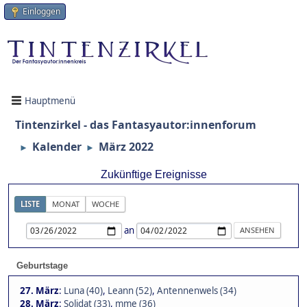
Einloggen
Hauptmenü
Tintenzirkel - das Fantasyautor:innenforum
Kalender
März 2022
►
►
Zukünftige Ereignisse
LISTE
MONAT
WOCHE
an
Geburtstage
27. März
:
Luna (40)
,
Leann (52)
,
Antennenwels (34)
28. März
:
Solidat (33)
,
mme (36)