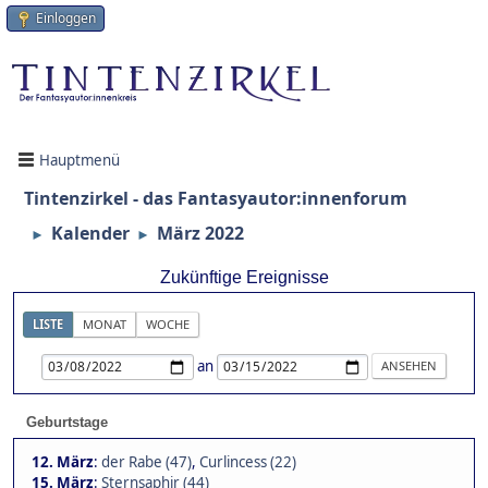
Einloggen
Hauptmenü
Tintenzirkel - das Fantasyautor:innenforum
Kalender
März 2022
►
►
Zukünftige Ereignisse
LISTE
MONAT
WOCHE
an
Geburtstage
12. März
:
der Rabe (47)
,
Curlincess (22)
15. März
:
Sternsaphir (44)