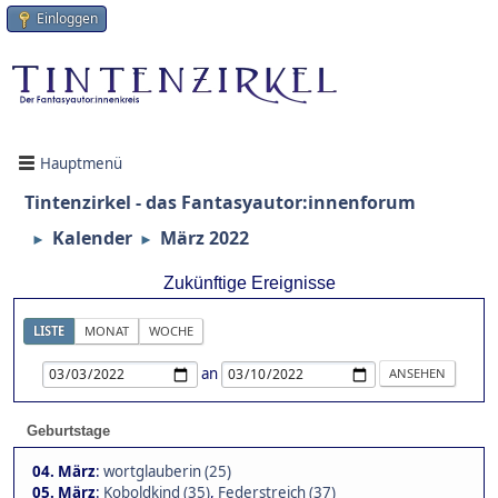
Einloggen
Hauptmenü
Tintenzirkel - das Fantasyautor:innenforum
Kalender
März 2022
►
►
Zukünftige Ereignisse
LISTE
MONAT
WOCHE
an
Geburtstage
04. März
:
wortglauberin (25)
05. März
:
Koboldkind (35)
,
Federstreich (37)