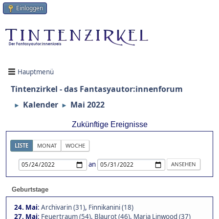
Einloggen
Hauptmenü
Tintenzirkel - das Fantasyautor:innenforum
Kalender
Mai 2022
►
►
Zukünftige Ereignisse
LISTE
MONAT
WOCHE
an
Geburtstage
24. Mai
:
Archivarin (31)
,
Finnikanini (18)
27. Mai
:
Feuertraum (54)
,
Blaurot (46)
,
Maria Linwood (37)