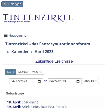
Einloggen
Hauptmenü
Tintenzirkel - das Fantasyautor:innenforum
Kalender
April 2023
►
►
Zukünftige Ereignisse
LISTE
MONAT
WOCHE
an
Geburtstage
18. April
:
Sparks (61)
19. April
:
Arielen (58)
,
BUg (33)
,
Petra E.