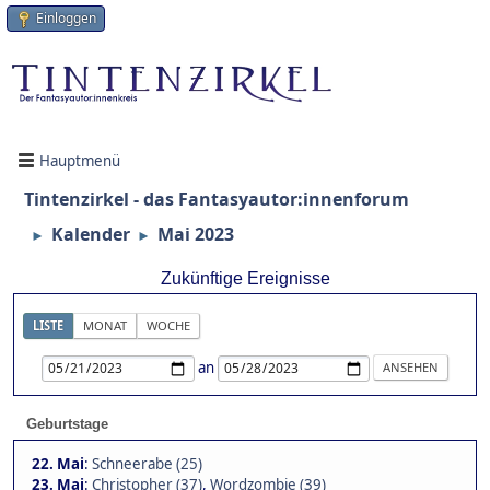
Einloggen
Hauptmenü
Tintenzirkel - das Fantasyautor:innenforum
Kalender
Mai 2023
►
►
Zukünftige Ereignisse
LISTE
MONAT
WOCHE
an
Geburtstage
22. Mai
:
Schneerabe (25)
23. Mai
:
Christopher (37)
,
Wordzombie (39)