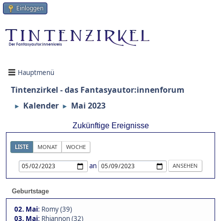
Einloggen
Hauptmenü
Tintenzirkel - das Fantasyautor:innenforum
Kalender
Mai 2023
►
►
Zukünftige Ereignisse
LISTE
MONAT
WOCHE
an
Geburtstage
02. Mai
:
Romy (39)
03. Mai
:
Rhiannon (32)