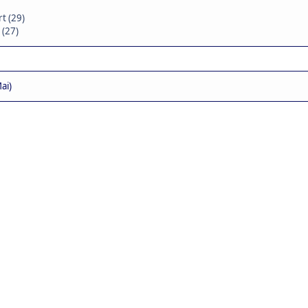
t (29)
 (27)
ai)