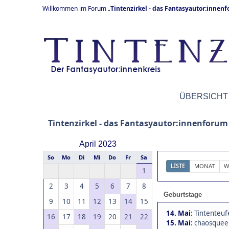
Willkommen im Forum „
Tintenzirkel - das Fantasyautor:innen
ÜBERSICHT
Tintenzirkel - das Fantasyautor:innenforum
April 2023
So
Mo
Di
Mi
Do
Fr
Sa
LISTE
MONAT
W
1
2
3
4
5
6
7
8
Geburtstage
9
10
11
12
13
14
15
14. Mai
:
Tintenteufe
16
17
18
19
20
21
22
15. Mai
:
chaosqueen