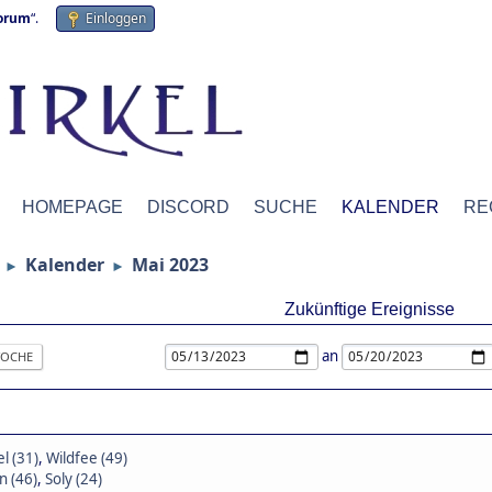
forum
“.
Einloggen
HOMEPAGE
DISCORD
SUCHE
KALENDER
RE
Kalender
Mai 2023
►
►
Zukünftige Ereignisse
an
OCHE
l (31)
,
Wildfee (49)
 (46)
,
Soly (24)