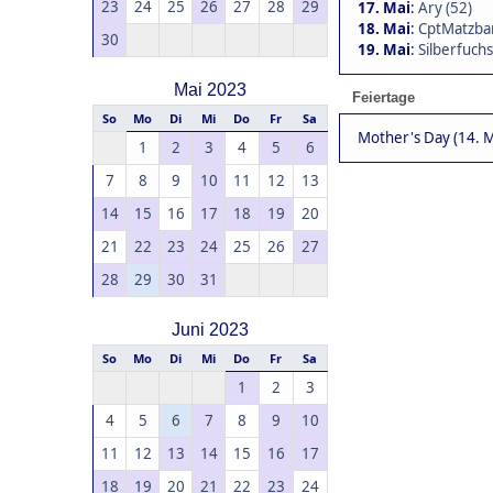
23
24
25
26
27
28
29
17. Mai
:
Ary (52)
18. Mai
:
CptMatzbar
30
19. Mai
:
Silberfuchs
Mai 2023
Feiertage
So
Mo
Di
Mi
Do
Fr
Sa
Mother's Day (14. M
1
2
3
4
5
6
7
8
9
10
11
12
13
14
15
16
17
18
19
20
21
22
23
24
25
26
27
28
29
30
31
Juni 2023
So
Mo
Di
Mi
Do
Fr
Sa
1
2
3
4
5
6
7
8
9
10
11
12
13
14
15
16
17
18
19
20
21
22
23
24