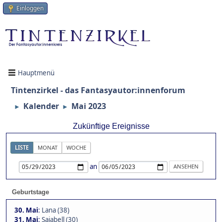
Einloggen
Hauptmenü
Tintenzirkel - das Fantasyautor:innenforum
Kalender
Mai 2023
►
►
Zukünftige Ereignisse
LISTE
MONAT
WOCHE
an
Geburtstage
30. Mai
:
Lana (38)
31. Mai
:
Sajabell (30)