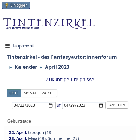
Einloggen
Hauptmenü
Tintenzirkel - das Fantasyautor:innenforum
Kalender
April 2023
►
►
Zukünftige Ereignisse
LISTE
MONAT
WOCHE
an
Geburtstage
22. April
:
treogen (48)
23. April
:
Maja (48)
,
Sommerlilie (27)