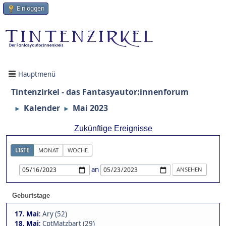
Einloggen
Hauptmenü
Tintenzirkel - das Fantasyautor:innenforum
Kalender
Mai 2023
►
►
Zukünftige Ereignisse
LISTE
MONAT
WOCHE
an
Geburtstage
17. Mai
:
Ary (52)
18. Mai
:
CptMatzbart (29)