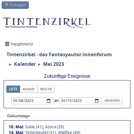
Einloggen
Hauptmenü
Tintenzirkel - das Fantasyautor:innenforum
Kalender
Mai 2023
►
►
Zukünftige Ereignisse
LISTE
MONAT
WOCHE
an
Geburtstage
10. Mai
:
Sukie (41)
,
Azora (39)
14. Mai
:
Tintenteufel (31)
,
Wildfee (49)