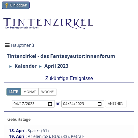
Einloggen
Hauptmenü
Tintenzirkel - das Fantasyautor:innenforum
Kalender
April 2023
►
►
Zukünftige Ereignisse
LISTE
MONAT
WOCHE
an
Geburtstage
18. April
:
Sparks (61)
19. April
:
Arielen (58)
,
BUg (33)
,
Petra E.