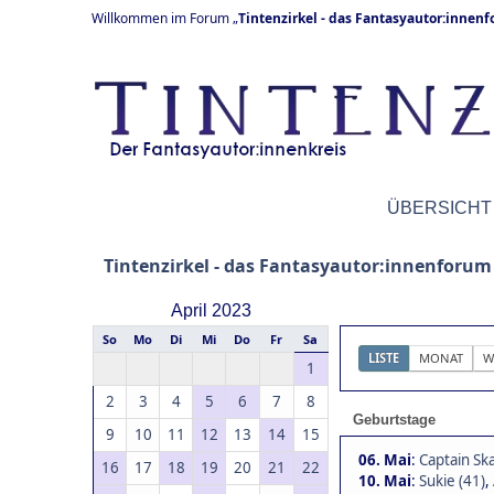
Willkommen im Forum „
Tintenzirkel - das Fantasyautor:innen
ÜBERSICHT
Tintenzirkel - das Fantasyautor:innenforum
April 2023
So
Mo
Di
Mi
Do
Fr
Sa
LISTE
MONAT
W
1
2
3
4
5
6
7
8
Geburtstage
9
10
11
12
13
14
15
06. Mai
:
Captain Ska
16
17
18
19
20
21
22
10. Mai
:
Sukie (41)
,