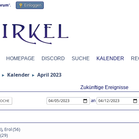
forum
“.
Einloggen
HOMEPAGE
DISCORD
SUCHE
KALENDER
RE
Kalender
April 2023
►
►
Zukünftige Ereignisse
an
OCHE
8)
,
Erol (56)
 (29)