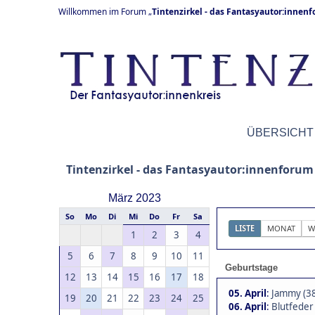
Willkommen im Forum „
Tintenzirkel - das Fantasyautor:innen
ÜBERSICHT
Tintenzirkel - das Fantasyautor:innenforum
März 2023
So
Mo
Di
Mi
Do
Fr
Sa
LISTE
MONAT
W
1
2
3
4
5
6
7
8
9
10
11
Geburtstage
12
13
14
15
16
17
18
05. April
:
Jammy (3
19
20
21
22
23
24
25
06. April
:
Blutfeder