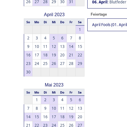
26
27
28
29
30
31
06. April
:
Blutfeder
April 2023
Feiertage
So
Mo
Di
Mi
Do
Fr
Sa
April Fools (01. April
1
2
3
4
5
6
7
8
9
10
11
12
13
14
15
16
17
18
19
20
21
22
23
24
25
26
27
28
29
30
Mai 2023
So
Mo
Di
Mi
Do
Fr
Sa
1
2
3
4
5
6
7
8
9
10
11
12
13
14
15
16
17
18
19
20
21
22
23
24
25
26
27