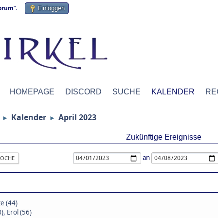
forum
“.
Einloggen
HOMEPAGE
DISCORD
SUCHE
KALENDER
RE
Kalender
April 2023
►
►
Zukünftige Ereignisse
an
OCHE
e (44)
8)
,
Erol (56)