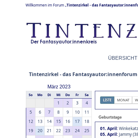
Willkommen im Forum „
Tintenzirkel - das Fantasyautor:innen
ÜBERSICHT
Tintenzirkel - das Fantasyautor:innenforum
März 2023
So
Mo
Di
Mi
Do
Fr
Sa
LISTE
MONAT
W
1
2
3
4
5
6
7
8
9
10
11
Geburtstage
12
13
14
15
16
17
18
01. April
:
Winkekatz
19
20
21
22
23
24
25
05. April
:
Jammy (3