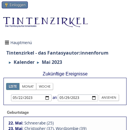
Einloggen
Hauptmenü
Tintenzirkel - das Fantasyautor:innenforum
Kalender
Mai 2023
►
►
Zukünftige Ereignisse
LISTE
MONAT
WOCHE
an
Geburtstage
22. Mai
:
Schneerabe (25)
23. Mai
:
Christopher (37)
,
Wordzombie (39)