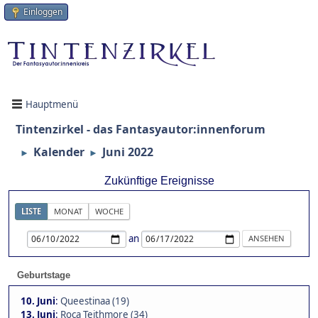
Einloggen
Hauptmenü
Tintenzirkel - das Fantasyautor:innenforum
Kalender
Juni 2022
►
►
Zukünftige Ereignisse
LISTE
MONAT
WOCHE
an
Geburtstage
10. Juni
:
Queestinaa (19)
13. Juni
:
Roca Teithmore (34)