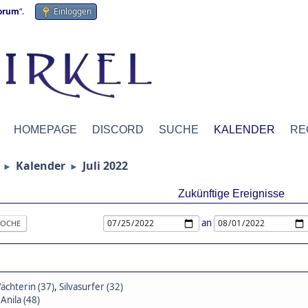
forum
“.
Einloggen
HOMEPAGE
DISCORD
SUCHE
KALENDER
RE
Kalender
Juli 2022
►
►
Zukünftige Ereignisse
an
OCHE
hterin (37)
,
Silvasurfer (32)
,
Anila (48)