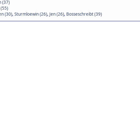
 (37)
 (55)
n (30)
,
Sturmloewin (26)
,
Jen (26)
,
Bosseschreibt (39)