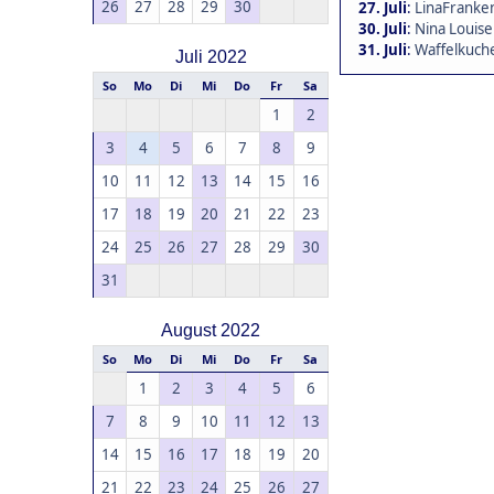
26
27
28
29
30
27. Juli
:
LinaFranken
30. Juli
:
Nina Louise
31. Juli
:
Waffelkuche
Juli 2022
So
Mo
Di
Mi
Do
Fr
Sa
1
2
3
4
5
6
7
8
9
10
11
12
13
14
15
16
17
18
19
20
21
22
23
24
25
26
27
28
29
30
31
August 2022
So
Mo
Di
Mi
Do
Fr
Sa
1
2
3
4
5
6
7
8
9
10
11
12
13
14
15
16
17
18
19
20
21
22
23
24
25
26
27