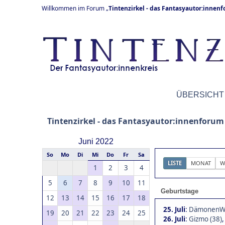
Willkommen im Forum „
Tintenzirkel - das Fantasyautor:innen
ÜBERSICHT
Tintenzirkel - das Fantasyautor:innenforum
Juni 2022
So
Mo
Di
Mi
Do
Fr
Sa
LISTE
MONAT
W
1
2
3
4
5
6
7
8
9
10
11
Geburtstage
12
13
14
15
16
17
18
25. Juli
:
DämonenWäc
19
20
21
22
23
24
25
26. Juli
:
Gizmo (38)