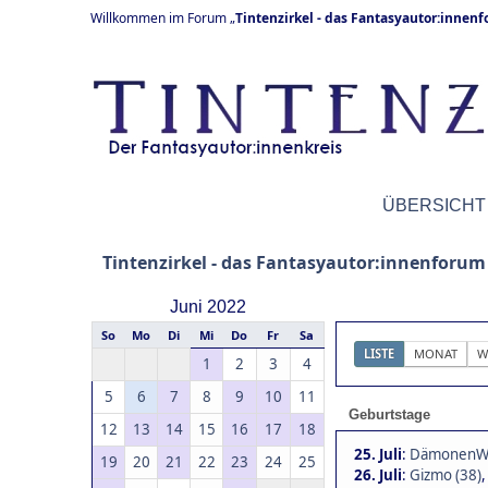
Willkommen im Forum „
Tintenzirkel - das Fantasyautor:innen
ÜBERSICHT
Tintenzirkel - das Fantasyautor:innenforum
Juni 2022
So
Mo
Di
Mi
Do
Fr
Sa
LISTE
MONAT
W
1
2
3
4
5
6
7
8
9
10
11
Geburtstage
12
13
14
15
16
17
18
25. Juli
:
DämonenWäc
19
20
21
22
23
24
25
26. Juli
:
Gizmo (38)