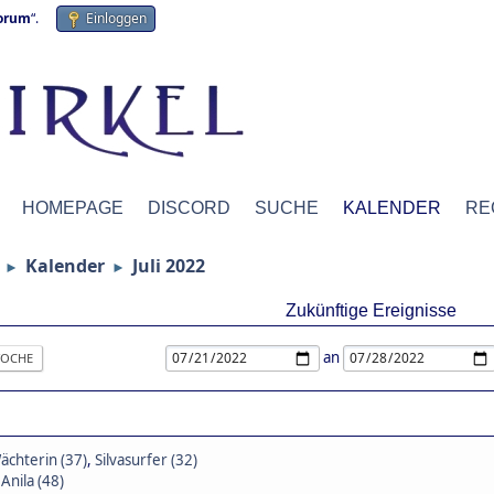
forum
“.
Einloggen
HOMEPAGE
DISCORD
SUCHE
KALENDER
RE
Kalender
Juli 2022
►
►
Zukünftige Ereignisse
an
OCHE
hterin (37)
,
Silvasurfer (32)
,
Anila (48)