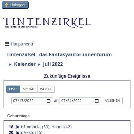
Einloggen
Hauptmenü
Tintenzirkel - das Fantasyautor:innenforum
Kalender
Juli 2022
►
►
Zukünftige Ereignisse
LISTE
MONAT
WOCHE
an
Geburtstage
18. Juli
:
Immortal (30)
,
Hanna (42)
20. Juli
:
Vesto (45)