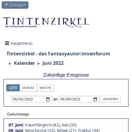
Einloggen
Hauptmenü
Tintenzirkel - das Fantasyautor:innenforum
Kalender
Juni 2022
►
►
Zukünftige Ereignisse
LISTE
MONAT
WOCHE
an
Geburtstage
07. Juni
:
traumfängerin (42)
,
Kati (30)
09. Juni
:
Moorhenne (33)
,
Möwe (27)
,
Fraktur (34)