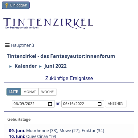
Einloggen
Hauptmenü
Tintenzirkel - das Fantasyautor:innenforum
Kalender
Juni 2022
►
►
Zukünftige Ereignisse
LISTE
MONAT
WOCHE
an
Geburtstage
09. Juni
:
Moorhenne (33)
,
Möwe (27)
,
Fraktur (34)
10. Juni
:
Queestinaa (19)