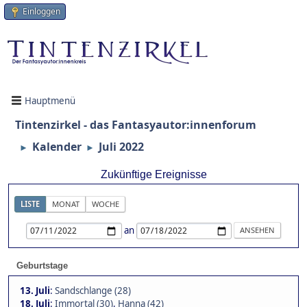
Einloggen
Hauptmenü
Tintenzirkel - das Fantasyautor:innenforum
Kalender
Juli 2022
►
►
Zukünftige Ereignisse
LISTE
MONAT
WOCHE
an
Geburtstage
13. Juli
:
Sandschlange (28)
18. Juli
:
Immortal (30)
,
Hanna (42)