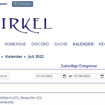
forum
“.
Einloggen
HOMEPAGE
DISCORD
SUCHE
KALENDER
RE
Kalender
Juli 2022
►
►
Zukünftige Ereignisse
an
OCHE
hterin (37)
,
Silvasurfer (32)
,
Anila (48)