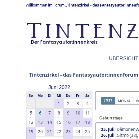
Willkommen im Forum „
Tintenzirkel - das Fantasyautor:innen
ÜBERSICHT
Tintenzirkel - das Fantasyautor:innenforum
Juni 2022
So
Mo
Di
Mi
Do
Fr
Sa
LISTE
MONAT
W
1
2
3
4
5
6
7
8
9
10
11
Geburtstage
12
13
14
15
16
17
18
25. Juli
:
DämonenWäc
19
20
21
22
23
24
25
26. Juli
:
Gizmo (38)