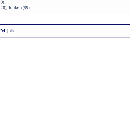
20)
(28)
,
Turiken (39)
4. Juli)