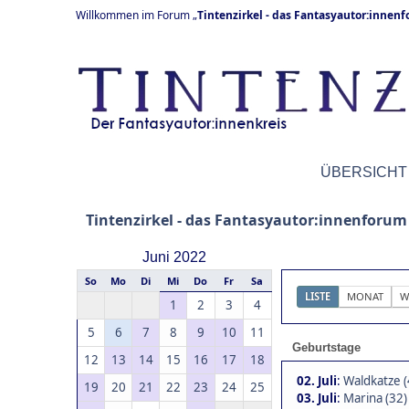
Willkommen im Forum „
Tintenzirkel - das Fantasyautor:innen
ÜBERSICHT
Tintenzirkel - das Fantasyautor:innenforum
Juni 2022
So
Mo
Di
Mi
Do
Fr
Sa
LISTE
MONAT
W
1
2
3
4
5
6
7
8
9
10
11
Geburtstage
12
13
14
15
16
17
18
02. Juli
:
Waldkatze (
19
20
21
22
23
24
25
03. Juli
:
Marina (32)