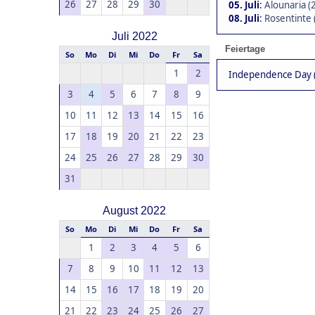
26
27
28
29
30
05. Juli
:
Alounaria (
08. Juli
:
Rosentinte 
Juli 2022
Feiertage
So
Mo
Di
Mi
Do
Fr
Sa
1
2
Independence Day (0
3
4
5
6
7
8
9
10
11
12
13
14
15
16
17
18
19
20
21
22
23
24
25
26
27
28
29
30
31
August 2022
So
Mo
Di
Mi
Do
Fr
Sa
1
2
3
4
5
6
7
8
9
10
11
12
13
14
15
16
17
18
19
20
21
22
23
24
25
26
27