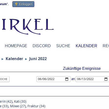
forum
“.
Einloggen
HOMEPAGE
DISCORD
SUCHE
KALENDER
RE
Kalender
Juni 2022
►
►
Zukünftige Ereignisse
an
OCHE
rin (42)
,
Kati (30)
 (33)
,
Möwe (27)
,
Fraktur (34)