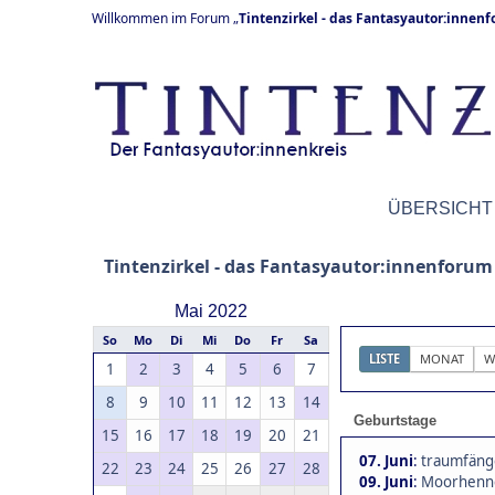
Willkommen im Forum „
Tintenzirkel - das Fantasyautor:innen
ÜBERSICHT
Tintenzirkel - das Fantasyautor:innenforum
Mai 2022
So
Mo
Di
Mi
Do
Fr
Sa
LISTE
MONAT
W
1
2
3
4
5
6
7
8
9
10
11
12
13
14
Geburtstage
15
16
17
18
19
20
21
07. Juni
:
traumfänge
22
23
24
25
26
27
28
09. Juni
:
Moorhenne