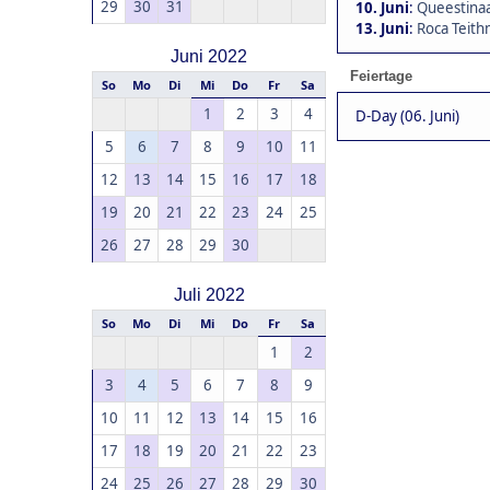
29
30
31
10. Juni
:
Queestinaa
13. Juni
:
Roca Teith
Juni 2022
Feiertage
So
Mo
Di
Mi
Do
Fr
Sa
1
2
3
4
D-Day (06. Juni)
5
6
7
8
9
10
11
12
13
14
15
16
17
18
19
20
21
22
23
24
25
26
27
28
29
30
Juli 2022
So
Mo
Di
Mi
Do
Fr
Sa
1
2
3
4
5
6
7
8
9
10
11
12
13
14
15
16
17
18
19
20
21
22
23
24
25
26
27
28
29
30