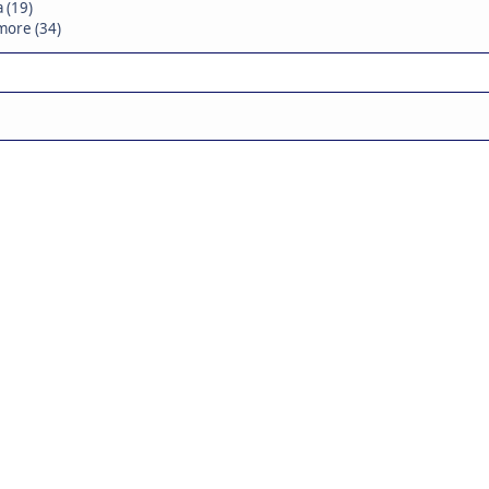
 (19)
more (34)