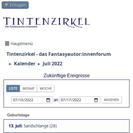
Einloggen
Hauptmenü
Tintenzirkel - das Fantasyautor:innenforum
Kalender
Juli 2022
►
►
Zukünftige Ereignisse
LISTE
MONAT
WOCHE
an
Geburtstage
13. Juli
:
Sandschlange (28)