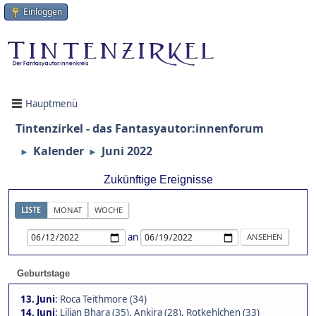
Einloggen
Hauptmenü
Tintenzirkel - das Fantasyautor:innenforum
Kalender
Juni 2022
►
►
Zukünftige Ereignisse
LISTE
MONAT
WOCHE
an
Geburtstage
13. Juni
:
Roca Teithmore (34)
14. Juni
:
Lilian Bhara (35)
,
Ankira (28)
,
Rotkehlchen (33)