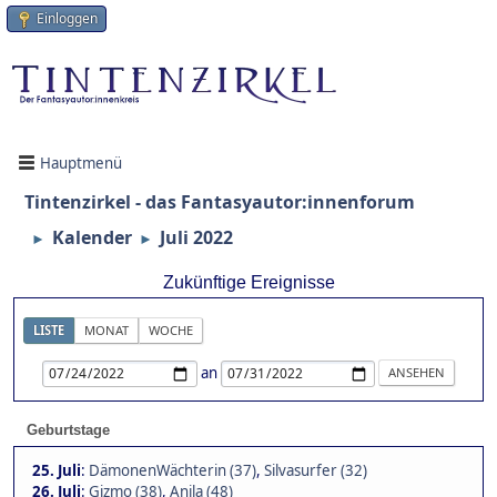
Einloggen
Hauptmenü
Tintenzirkel - das Fantasyautor:innenforum
Kalender
Juli 2022
►
►
Zukünftige Ereignisse
LISTE
MONAT
WOCHE
an
Geburtstage
25. Juli
:
DämonenWächterin (37)
,
Silvasurfer (32)
26. Juli
:
Gizmo (38)
,
Anila (48)