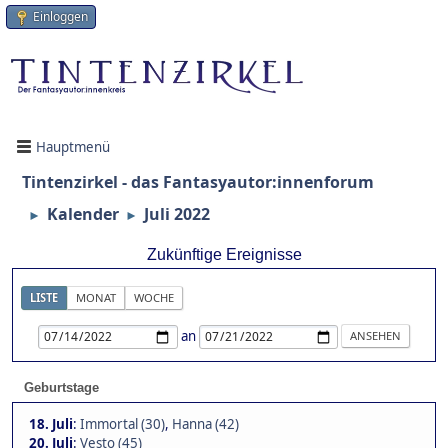
Einloggen
Hauptmenü
Tintenzirkel - das Fantasyautor:innenforum
Kalender
Juli 2022
►
►
Zukünftige Ereignisse
LISTE
MONAT
WOCHE
an
Geburtstage
18. Juli
:
Immortal (30)
,
Hanna (42)
20. Juli
:
Vesto (45)