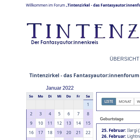
Willkommen im Forum „
Tintenzirkel - das Fantasyautor:innen
ÜBERSICHT
Tintenzirkel - das Fantasyautor:innenforum
Januar 2022
So
Mo
Di
Mi
Do
Fr
Sa
LISTE
MONAT
W
1
2
3
4
5
6
7
8
Geburtstage
9
10
11
12
13
14
15
25. Februar
:
Ilargi 
16
17
18
19
20
21
22
26. Februar
:
Lightni