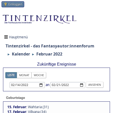
Einloggen
Hauptmenü
Tintenzirkel - das Fantasyautor:innenforum
Kalender
Februar 2022
►
►
Zukünftige Ereignisse
LISTE
MONAT
WOCHE
an
Geburtstage
15. Februar
:
Wahtaria (31)
17. Februar
:
Villyana (34)