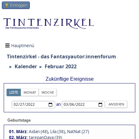
Einloggen
Hauptmenü
Tintenzirkel - das Fantasyautor:innenforum
Kalender
Februar 2022
►
►
Zukünftige Ereignisse
LISTE
MONAT
WOCHE
an
Geburtstage
01. März
:
Aidan (48)
,
Lila (38)
,
NatNat (27)
02. März
:
tarepanDaya (39)