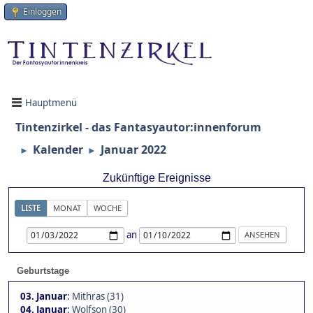
Einloggen
Hauptmenü
Tintenzirkel - das Fantasyautor:innenforum
Kalender
Januar 2022
►
►
Zukünftige Ereignisse
LISTE
MONAT
WOCHE
an
Geburtstage
03. Januar
:
Mithras (31)
04. Januar
:
Wolfson (30)