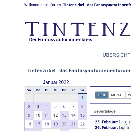
Willkommen im Forum „
Tintenzirkel - das Fantasyautor:innen
ÜBERSICHT
Tintenzirkel - das Fantasyautor:innenforum
Januar 2022
So
Mo
Di
Mi
Do
Fr
Sa
LISTE
MONAT
W
1
2
3
4
5
6
7
8
Geburtstage
9
10
11
12
13
14
15
25. Februar
:
Ilargi 
16
17
18
19
20
21
22
26. Februar
:
Lightni