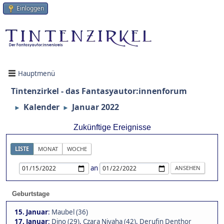
Einloggen
Hauptmenü
Tintenzirkel - das Fantasyautor:innenforum
Kalender
Januar 2022
►
►
Zukünftige Ereignisse
LISTE
MONAT
WOCHE
an
Geburtstage
15. Januar
:
Maubel (36)
17. Januar
:
Dino (29)
,
Czara Niyaha (42)
,
Derufin Denthor