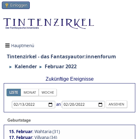
Einloggen
Hauptmenü
Tintenzirkel - das Fantasyautor:innenforum
Kalender
Februar 2022
►
►
Zukünftige Ereignisse
LISTE
MONAT
WOCHE
an
Geburtstage
15. Februar
:
Wahtaria (31)
17. Februar
:
Villyana (34)