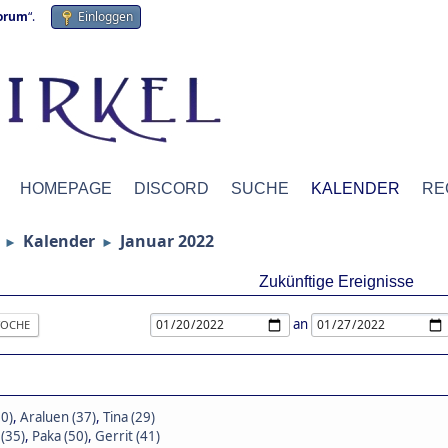
forum
“.
Einloggen
HOMEPAGE
DISCORD
SUCHE
KALENDER
RE
Kalender
Januar 2022
►
►
Zukünftige Ereignisse
an
OCHE
30)
,
Araluen (37)
,
Tina (29)
(35)
,
Paka (50)
,
Gerrit (41)