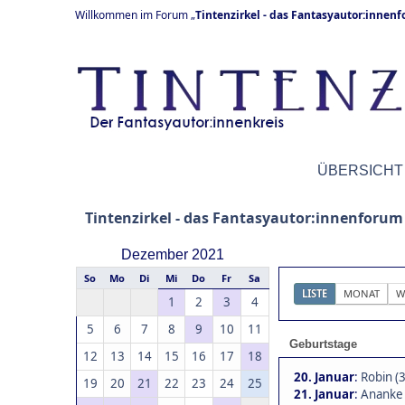
Willkommen im Forum „
Tintenzirkel - das Fantasyautor:innen
ÜBERSICHT
Tintenzirkel - das Fantasyautor:innenforum
Dezember 2021
So
Mo
Di
Mi
Do
Fr
Sa
LISTE
MONAT
W
1
2
3
4
5
6
7
8
9
10
11
Geburtstage
12
13
14
15
16
17
18
20. Januar
:
Robin (
19
20
21
22
23
24
25
21. Januar
:
Ananke 