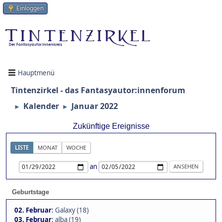
Einloggen
Hauptmenü
Tintenzirkel - das Fantasyautor:innenforum
Kalender
Januar 2022
►
►
Zukünftige Ereignisse
LISTE
MONAT
WOCHE
an
Geburtstage
02. Februar
:
Galaxy (18)
03. Februar
:
alba (19)