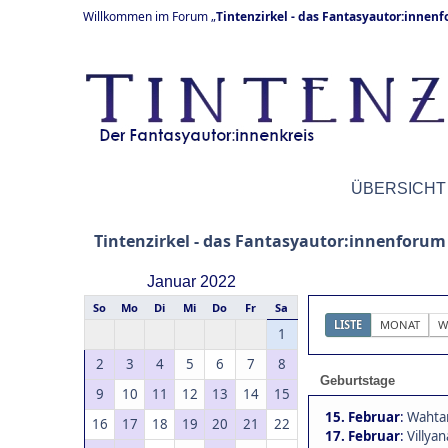
Willkommen im Forum „
Tintenzirkel - das Fantasyautor:innen
ÜBERSICHT
Tintenzirkel - das Fantasyautor:innenforum
Januar 2022
So
Mo
Di
Mi
Do
Fr
Sa
LISTE
MONAT
W
1
2
3
4
5
6
7
8
Geburtstage
9
10
11
12
13
14
15
15. Februar
:
Wahtar
16
17
18
19
20
21
22
17. Februar
:
Villyan