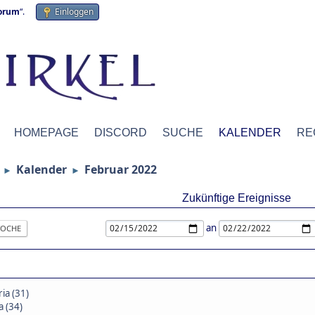
forum
“.
Einloggen
HOMEPAGE
DISCORD
SUCHE
KALENDER
RE
Kalender
Februar 2022
►
►
Zukünftige Ereignisse
an
OCHE
ia (31)
a (34)