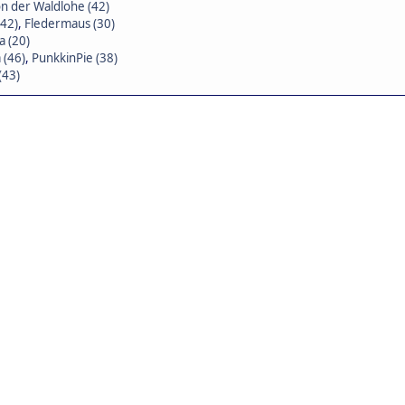
von der Waldlohe (42)
(42)
,
Fledermaus (30)
a (20)
 (46)
,
PunkkinPie (38)
(43)