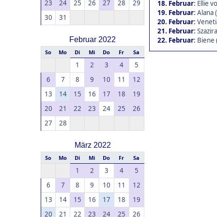
23
24
25
26
27
28
29
18. Februar
:
Ellie 
19. Februar
:
Alana 
30
31
20. Februar
:
Veneti
21. Februar
:
Szazira
Februar 2022
22. Februar
:
Biene 
So
Mo
Di
Mi
Do
Fr
Sa
1
2
3
4
5
6
7
8
9
10
11
12
13
14
15
16
17
18
19
20
21
22
23
24
25
26
27
28
März 2022
So
Mo
Di
Mi
Do
Fr
Sa
1
2
3
4
5
6
7
8
9
10
11
12
13
14
15
16
17
18
19
20
21
22
23
24
25
26