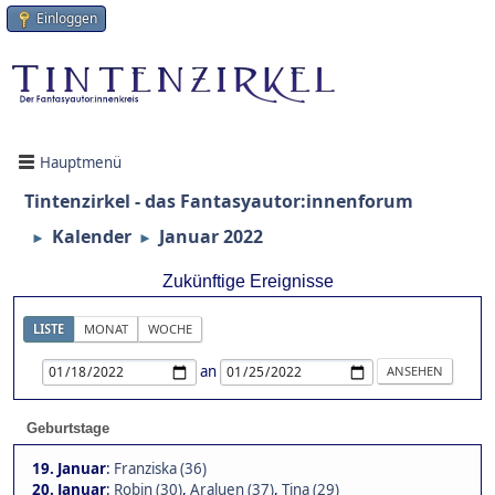
Einloggen
Hauptmenü
Tintenzirkel - das Fantasyautor:innenforum
Kalender
Januar 2022
►
►
Zukünftige Ereignisse
LISTE
MONAT
WOCHE
an
Geburtstage
19. Januar
:
Franziska (36)
20. Januar
:
Robin (30)
,
Araluen (37)
,
Tina (29)