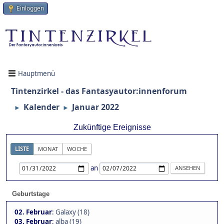
Einloggen
Hauptmenü
Tintenzirkel - das Fantasyautor:innenforum
Kalender
Januar 2022
►
►
Zukünftige Ereignisse
LISTE
MONAT
WOCHE
an
Geburtstage
02. Februar
:
Galaxy (18)
03. Februar
:
alba (19)