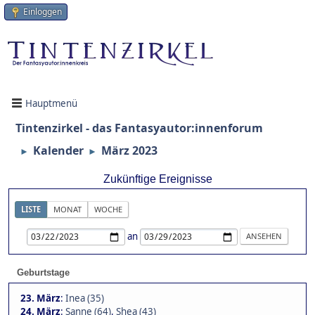
Einloggen
Hauptmenü
Tintenzirkel - das Fantasyautor:innenforum
Kalender
März 2023
►
►
Zukünftige Ereignisse
LISTE
MONAT
WOCHE
an
Geburtstage
23. März
:
Inea (35)
24. März
:
Sanne (64)
,
Shea (43)