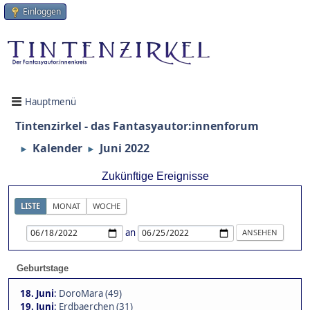
Einloggen
Hauptmenü
Tintenzirkel - das Fantasyautor:innenforum
Kalender
Juni 2022
►
►
Zukünftige Ereignisse
LISTE
MONAT
WOCHE
an
Geburtstage
18. Juni
:
DoroMara (49)
19. Juni
:
Erdbaerchen (31)