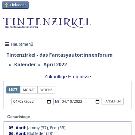
Einloggen
Hauptmenü
Tintenzirkel - das Fantasyautor:innenforum
Kalender
April 2022
►
►
Zukünftige Ereignisse
LISTE
MONAT
WOCHE
an
Geburtstage
05. April
:
Jammy (37)
,
Erol (55)
06. April
:
Blutfeder (28)