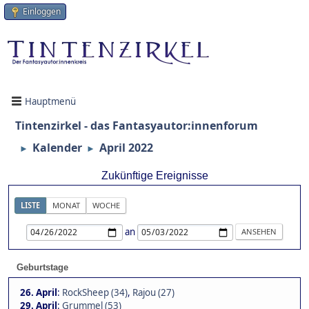
Einloggen
Hauptmenü
Tintenzirkel - das Fantasyautor:innenforum
Kalender
April 2022
►
►
Zukünftige Ereignisse
LISTE
MONAT
WOCHE
an
Geburtstage
26. April
:
RockSheep (34)
,
Rajou (27)
29. April
:
Grummel (53)