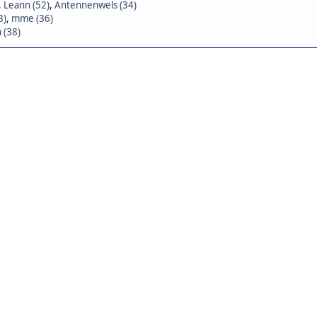
,
Leann (52)
,
Antennenwels (34)
3)
,
mme (36)
 (38)