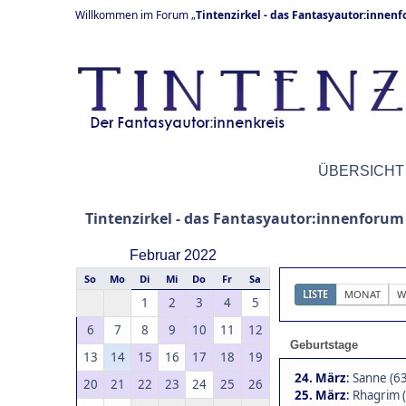
Willkommen im Forum „
Tintenzirkel - das Fantasyautor:innen
ÜBERSICHT
Tintenzirkel - das Fantasyautor:innenforum
Februar 2022
So
Mo
Di
Mi
Do
Fr
Sa
LISTE
MONAT
W
1
2
3
4
5
6
7
8
9
10
11
12
Geburtstage
13
14
15
16
17
18
19
24. März
:
Sanne (63
20
21
22
23
24
25
26
25. März
:
Rhagrim 