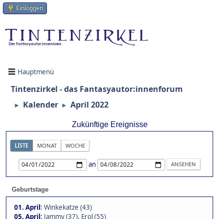
Einloggen
Hauptmenü
Tintenzirkel - das Fantasyautor:innenforum
Kalender
April 2022
►
►
Zukünftige Ereignisse
LISTE
MONAT
WOCHE
an
Geburtstage
01. April
:
Winkekatze (43)
05. April
:
Jammy (37)
,
Erol (55)